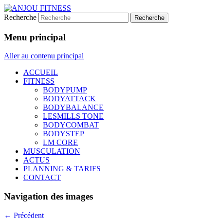
Recherche
Club LES MILLS
ANJOU FITNESS
Menu principal
Aller au contenu principal
ACCUEIL
FITNESS
BODYPUMP
BODYATTACK
BODYBALANCE
LESMILLS TONE
BODYCOMBAT
BODYSTEP
LM CORE
MUSCULATION
ACTUS
PLANNING & TARIFS
CONTACT
Navigation des images
← Précédent