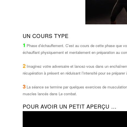
UN COURS TYPE
1
Phase d’échauffement. C’est au cours de cette phase que vou
échauffant physiquement et mentalement en préparation au com
2
Imaginez votre adversaire et lancez-vous dans un enchaînemen
récupération à présent en réduisant l’intensité pour se préparer à 
3
La séance se termine par quelques exercices de musculation au
muscles lancés dans Le combat.
POUR AVOIR UN PETIT APERÇU …
Lecteur
vidéo